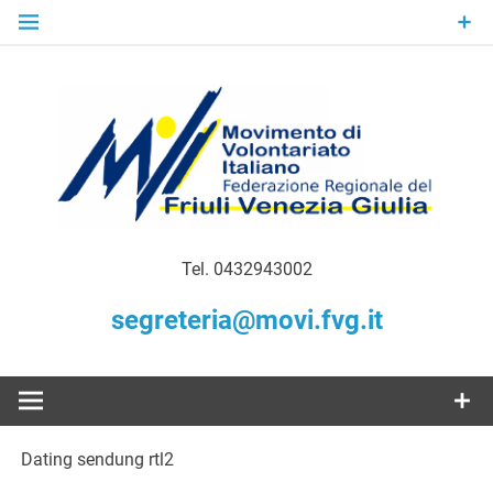
Skip
to
content
Gratuità Responsabilità Giustizia
MoVI FVG –
Tel. 0432943002
Movimento
segreteria@movi.fvg.it
di
Volontariato
Dating sendung rtl2