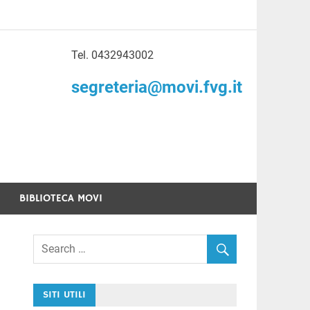
Tel. 0432943002
to di Volontariato
segreteria@movi.fvg.it
enezia Giulia
BIBLIOTECA MOVI
SITI UTILI