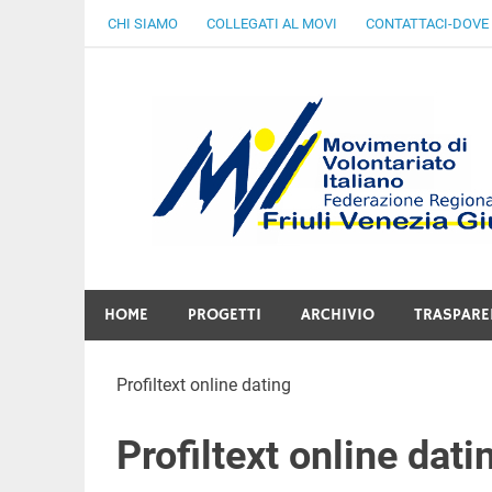
Skip
CHI SIAMO
COLLEGATI AL MOVI
CONTATTACI-DOVE
to
content
Gratuità Responsabilità Giustizia
HOME
PROGETTI
ARCHIVIO
TRASPARE
Profiltext online dating
Profiltext online dati