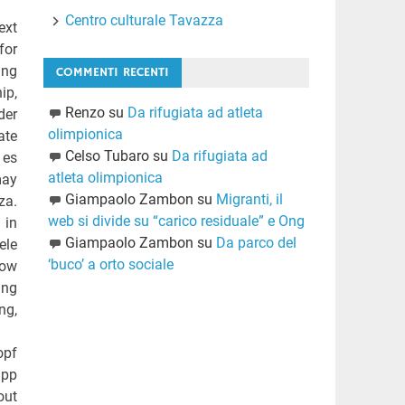
Centro culturale Tavazza
ext
for
ing
COMMENTI RECENTI
ip,
Renzo
su
Da rifugiata ad atleta
der
olimpionica
ate
Celso Tubaro
su
Da rifugiata ad
 es
atleta olimpionica
may
Giampaolo Zambon
su
Migranti, il
za.
web si divide su “carico residuale” e Ong
 in
Giampaolo Zambon
su
Da parco del
ele
‘buco’ a orto sociale
how
ing
ng,
opf
app
out