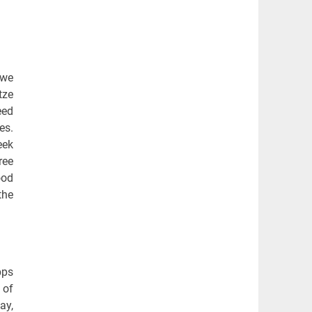
 we
tze
eed
es.
eek
ree
ood
the
pps
 of
ay,