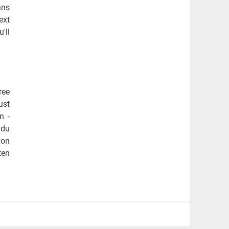
ans
ext
'll
ree
ust
n -
 du
von
ten