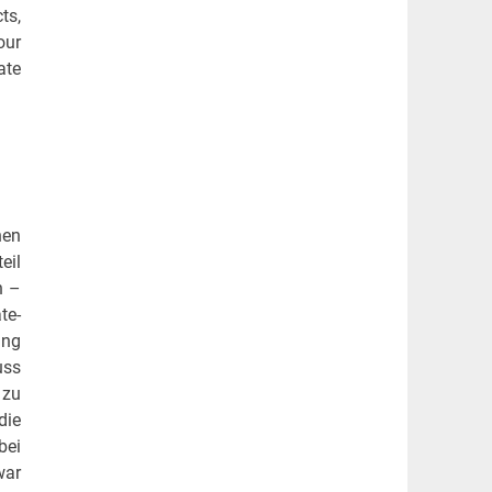
ts,
our
ate
hen
eil
n –
te-
ang
uss
 zu
die
bei
war