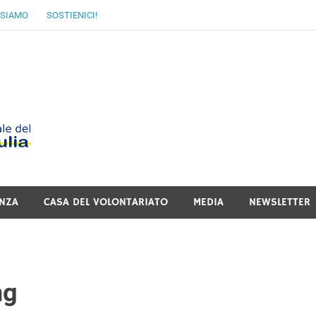
 SIAMO
SOSTIENICI!
MoVI FVG – Movimen
Italiano del Friuli V
NZA
CASA DEL VOLONTARIATO
MEDIA
NEWSLETTER
ng