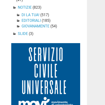
NOTIZIE
(823)
DI LA TUA!
(517)
EDITORIALI
(185)
GIOVANAMENTE
(54)
SLIDE
(3)