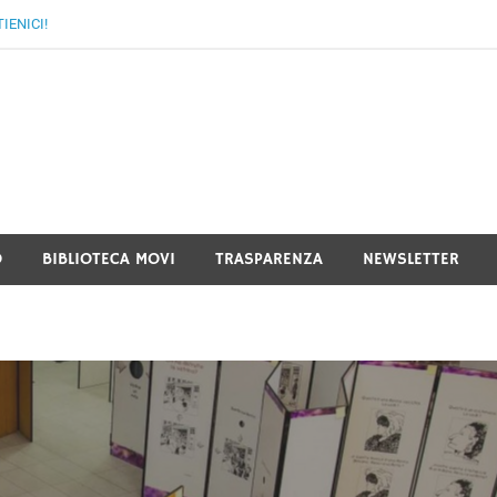
IENICI!
I FVG – Movimento di Volon
ezia Giulia
O
BIBLIOTECA MOVI
TRASPARENZA
NEWSLETTER