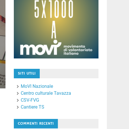
SITI UTILI
MoVI Nazionale
Centro culturale Tavazza
CSV-FVG
Cantiere TS
COMMENTI RECENTI