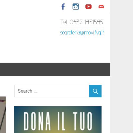
Tel. 0432 1451545
tariato Italiano del Friuli
segreteria@movi.fvg.it