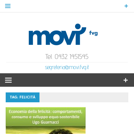
Skip
to
content
MoVI
Mov
Gratuità Responsabilità Giustizia
Tel. 0432 1451545
segreteria@movi.fvg.it
Volo
Ital
TAG:
FELICITÀ
F
Ve