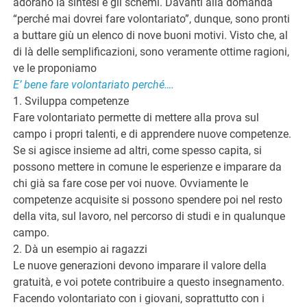
adorano la sintesi e gli schemi. Davanti alla domanda
“perché mai dovrei fare volontariato”, dunque, sono pronti
G
a buttare giù un elenco di nove buoni motivi. Visto che, al
di là delle semplificazioni, sono veramente ottime ragioni,
ve le proponiamo
E’ bene fare volontariato perché….
1. Sviluppa competenze
Fare volontariato permette di mettere alla prova sul
campo i propri talenti, e di apprendere nuove competenze.
Se si agisce insieme ad altri, come spesso capita, si
possono mettere in comune le esperienze e imparare da
chi già sa fare cose per voi nuove. Ovviamente le
competenze acquisite si possono spendere poi nel resto
della vita, sul lavoro, nel percorso di studi e in qualunque
campo.
2. Dà un esempio ai ragazzi
Le nuove generazioni devono imparare il valore della
gratuità, e voi potete contribuire a questo insegnamento.
Facendo volontariato con i giovani, soprattutto con i