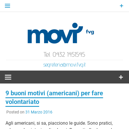
Skip
to
content
MoVI
Mov
Gratuità Responsabilità Giustizia
Tel. 0432 1451545
segreteria@movi.fvg.it
Volo
Ital
9 buoni motivi (americani) per fare
volontariato
F
Posted on
31 Marzo 2016
Agli americani, si sa, piacciono le guide. Sono pratici,
Ve