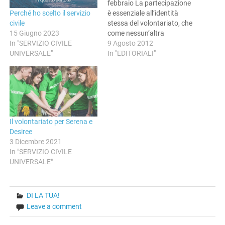
febbraio La partecipazione
Perché ho scelto il servizio
è essenziale all’identità
civile
stessa del volontariato, che
15 Giugno 2023
come nessun’altra
In "SERVIZIO CIVILE
organizzazione sa essere
9 Agosto 2012
UNIVERSALE"
sintesi armonica e
In "EDITORIALI"
valorizzante delle diversità
di persone ed associazioni e
sa pertanto porsi come
scuola di democrazia e di
condivisione. Che cosa
accade però, quando il
Il volontariato per Serena e
volontariato esce dal suo…
Desiree
3 Dicembre 2021
In "SERVIZIO CIVILE
UNIVERSALE"
DI LA TUA!
Leave a comment