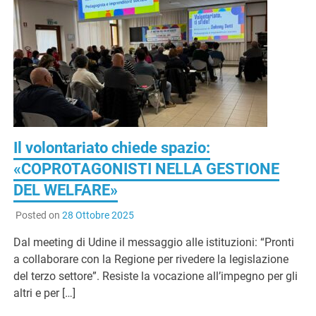
G
Il volontariato chiede spazio:
«COPROTAGONISTI NELLA GESTIONE
DEL WELFARE»
Posted on
28 Ottobre 2025
Dal meeting di Udine il messaggio alle istituzioni: “Pronti
a collaborare con la Regione per rivedere la legislazione
del terzo settore”. Resiste la vocazione all’impegno per gli
altri e per […]