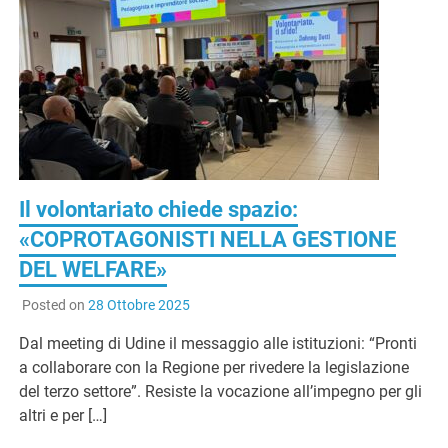
G
Il volontariato chiede spazio:
«COPROTAGONISTI NELLA GESTIONE
DEL WELFARE»
Posted on
28 Ottobre 2025
Dal meeting di Udine il messaggio alle istituzioni: “Pronti
a collaborare con la Regione per rivedere la legislazione
del terzo settore”. Resiste la vocazione all’impegno per gli
altri e per […]