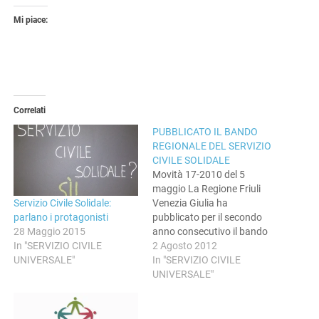
Mi piace:
Correlati
PUBBLICATO IL BANDO
REGIONALE DEL SERVIZIO
CIVILE SOLIDALE
Movità 17-2010 del 5
maggio La Regione Friuli
Servizio Civile Solidale:
Venezia Giulia ha
parlano i protagonisti
pubblicato per il secondo
28 Maggio 2015
anno consecutivo il bando
In "SERVIZIO CIVILE
per la selezione di 79
2 Agosto 2012
UNIVERSALE"
volontari da impiegare in
In "SERVIZIO CIVILE
progetti di Servizio Civile
UNIVERSALE"
Solidale della Regione,
riservato ai giovani dai
sedici ai diciotto anni non