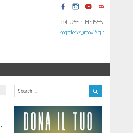
Tel. 0432 1451545
tariato Italiano del Friuli
segreteria@movi.fvg.it
e