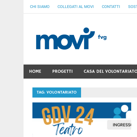
Skip
CHI SIAMO
COLLEGATI AL MOVI
CONTATTI
SOST
to
content
MoV
Ven
Gratuità Responsabilità Giustizia
HOME
PROGETTI
CASA DEL VOLONTARIAT
TAG:
VOLONTARIATO