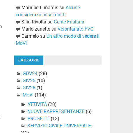
Maurilio Lunardis
su
Alcune
considerazioni sui diritti
Silia Rivolta
su
Gente Friulana
o
Mario zanette
su
Volontariato FVG
Carmelo
su
Un altro modo di vedere il
MoVI
CATEGORIE
GDV24
(28)
GIV25
(10)
GIV26
(1)
MoVI
(114)
ATTIVITÀ
(28)
NUOVE RAPPRESENTANZE
(6)
n
PROGETTI
(13)
SERVIZIO CIVILE UNIVERSALE
(41)