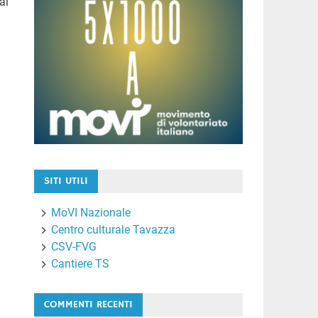
al
SITI UTILI
MoVI Nazionale
Centro culturale Tavazza
CSV-FVG
Cantiere TS
COMMENTI RECENTI