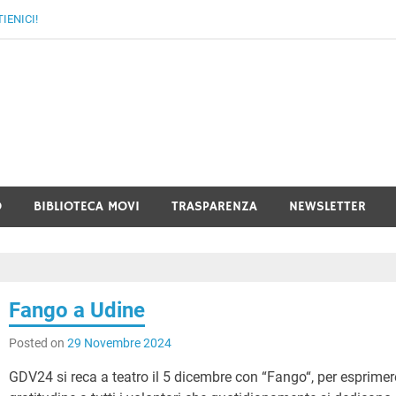
IENICI!
I FVG – Movimento di Volon
ezia Giulia
O
BIBLIOTECA MOVI
TRASPARENZA
NEWSLETTER
Fango a Udine
Posted on
29 Novembre 2024
GDV24 si reca a teatro il 5 dicembre con “Fango“, per esprimer