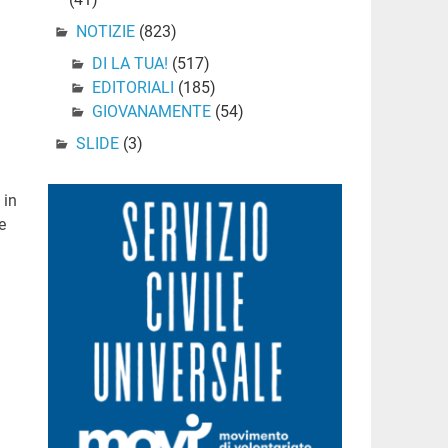
NOTIZIE
(823)
DI LA TUA!
(517)
EDITORIALI
(185)
GIOVANAMENTE
(54)
SLIDE
(3)
 in
e
e