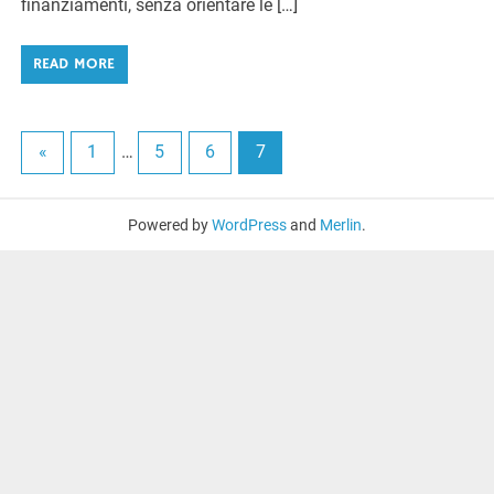
finanziamenti, senza orientare le […]
READ MORE
«
1
…
5
6
7
Powered by
WordPress
and
Merlin
.