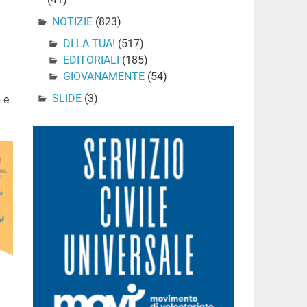
NOTIZIE
(823)
DI LA TUA!
(517)
EDITORIALI
(185)
GIOVANAMENTE
(54)
SLIDE
(3)
e
e