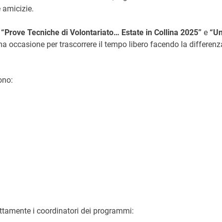
e amicizie.
i
“Prove Tecniche di Volontariato… Estate in Collina 2025”
e
“U
ma occasione per trascorrere il tempo libero facendo la differenz
.
ono:
rettamente i coordinatori dei programmi: