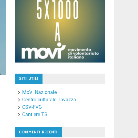
SITI UTILI
MoVI Nazionale
Centro culturale Tavazza
CSV-FVG
Cantiere TS
COMMENTI RECENTI