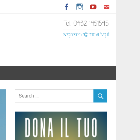
Tel. 0432 1451545
tariato Italiano del Friuli
segreteria@movi.fvg.it