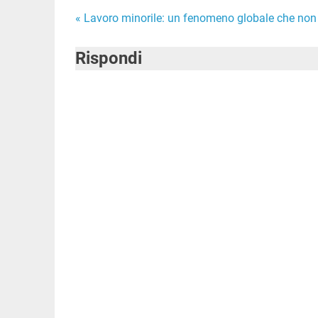
Navigazione
« Lavoro minorile: un fenomeno globale che non r
articoli
Rispondi