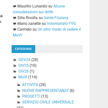
Maurilio Lunardis
su
Alcune
considerazioni sui diritti
na
Silia Rivolta
su
Gente Friulana
a
Mario zanette
su
Volontariato FVG
Carmelo
su
Un altro modo di vedere il
MoVI
CATEGORIE
GDV24
(28)
GIV25
(10)
GIV26
(1)
MoVI
(114)
ATTIVITÀ
(28)
NUOVE RAPPRESENTANZE
(6)
PROGETTI
(13)
SERVIZIO CIVILE UNIVERSALE
(41)