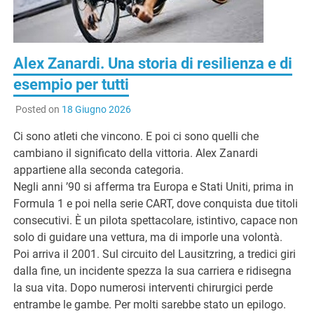
G
Alex Zanardi. Una storia di resilienza e di
esempio per tutti
Posted on
18 Giugno 2026
Ci sono atleti che vincono. E poi ci sono quelli che
cambiano il significato della vittoria. Alex Zanardi
appartiene alla seconda categoria.
Negli anni ’90 si afferma tra Europa e Stati Uniti, prima in
Formula 1 e poi nella serie CART, dove conquista due titoli
consecutivi. È un pilota spettacolare, istintivo, capace non
solo di guidare una vettura, ma di imporle una volontà.
Poi arriva il 2001. Sul circuito del Lausitzring, a tredici giri
dalla fine, un incidente spezza la sua carriera e ridisegna
la sua vita. Dopo numerosi interventi chirurgici perde
entrambe le gambe. Per molti sarebbe stato un epilogo.