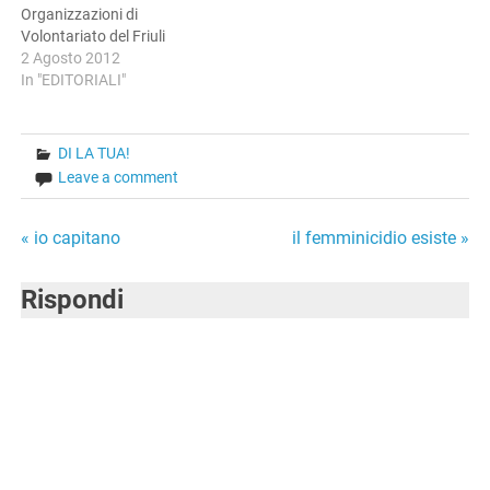
Organizzazioni di
Volontariato del Friuli
Venezia Giulia. La
2 Agosto 2012
partecipazione non è stata
In "EDITORIALI"
numerosissima, con circa
220 associazioni
rappresentate su oltre mille
DI LA TUA!
iscritte la Registro
Leave a comment
Regionale. Nell'introduzione
l'Assessore con delega al
Volontariato, Roberto
Navigazione
« io capitano
il femminicidio esiste »
Molinaro, ha sottolineato
l'importanza di celebrare
articoli
Rispondi
l'Assemblea…