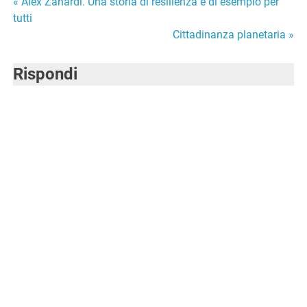
Navigazione
« Alex Zanardi. Una storia di resilienza e di esempio per
tutti
articoli
Cittadinanza planetaria »
Rispondi