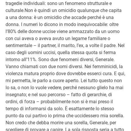
tragedie individuali: sono un fenomeno strutturale e
culturale.Non è quindi un omicidio qualunque che capita
a una donna: è un omicidio che accade perché è una
donna. I numeri lo dicono in modo inequivocabile: oltre
l’80% delle donne uccise viene ammazzato da un uomo
con cui aveva o aveva avuto un legame familiare o
sentimentale – il partner, il marito, l’ex, a volte il padre. Nel
caso degli uomini uccisi, quella stessa quota si ferma
intorno all’11%. Sono due fenomeni diversi, Generale.
Vanno chiamati con due nomi diversi. Nei femminicidi, la
violenza matura proprio dove dovrebbe esserci cura. E qui,
mi permetta, le parlo a cuore aperto. Lei tutto questo non
lo sa, o non lo vuole vedere, perché nessuno glielo ha mai
insegnato; e nel suo percorso – fatto di gerarchie, di
ordini, di forza – probabilmente non si è mai preso il
tempo di informarsi da solo. È esattamente lo stesso
punto da cui partivo io prima che uccidessero mia sorella.
Non credo che debba morire una sorella, Generale, per
scegliere di provare a capire. La sola risposta seria a tutto