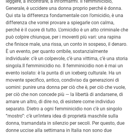
leggere, a incontrare, a informarmi. Il femminicidio,
Generale, è uccidere una donna proprio perché è donna.
Qui sta la differenza fondamentale con l’omicidio, è una
differenza che vorrei provare a spiegarle con calma,
perché è il cuore di tutto. L’omicidio è un atto criminale che
può colpire chiunque, per i moventi più vari: una rapina
che finisce male, una rissa, un conto in sospeso, il denaro.
È un evento, per quanto orribile, sostanzialmente
individuale: c’è un colpevole, c’è una vittima, c’è una storia
singola.Il femminicidio no. Il femminicidio non è mai un
evento isolato: è la punta di un iceberg culturale. Ha un
movente specifico, antico, condiviso da generazioni di
uomini: punire una donna per ciò che è, per ciò che vuole,
per ciò che non concede più — la libertà di andarsene, di
amare un altro, di dire no, di esistere come individuo
separato. Dietro a ogni femminicidio non c’è un singolo
“mostro”: c’è un’intera idea di proprietà maschile sulla
donna, tramandata in silenzio per secoli. Per questo, due
donne uccise alla settimana in Italia non sono due