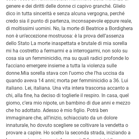
genere e dei diritti delle donne ci capivo granché. Glielo
dico in tutta sincerità e senza alcuna vergogna, perché
credo sia il punto di partenza, inconsapevole eppure reale,
di moltissimi uomini. No, la morte di Beatrice a Bordighera
non è un’eccezione mostruosa: è la prova dell’assenza
dello Stato La morte inaspettata e brutale di mia sorella
mi ha costretto a fermarmi e a interrogarmi, non solo su
cosa sia un femminicidio, ma su quali radici profonde lo
facciano emergere insieme a tutta la violenza sulle
donne.Mia sorella stava con l’uomo che l’ha uccisa da
quando aveva 14 anni; morta per femminicidio a 36. Lui
italiano. Lei, italiana. Una vita intera trascorsa accanto a
chi, alla fine, ha deciso di toglierle il respiro. In casa, quel
giorno, c’era mio nipote, un bambino di due anni e mezzo
che ho adottato. Adesso è mio figlio. Potrà ben
immaginare che, all’inizio, schiacciato da un dolore
innaturale, ho dovuto scegliere se coltivare la vendetta o
provare a capire. Ho scelto la seconda strada, iniziando a