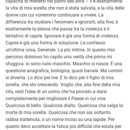
capacità di mettersi nei panni dell’altra – c’è esattamente
la vita di mia sorella che non è stata salvata, e la vita delle
donne con cui vorremmo continuare a vivere. La
differenza tra studiare i fenomeni e ignorarli, alla fine, è
esattamente la stessa che passa tra la violenza e il
tentativo di capire. Ignorare è già una forma di violenza.
Capire è già una forma di soluzione. Le confesso
un’ultima cosa, Generale. La più intima. In questo mio
percorso doloroso ho capito una verità che prima mi
sfuggiva: io sono nato maschio. Maschio si nasce. È una
questione anagrafica, biologica, quasi banale. Ma uomini
si diventa. Lo dico per me. E lo dico per il figlio di mia
sorella, che sto crescendo. Voglio che, alla fine della mia
vita, resti l’idea di un uomo che ha provato a darsi
completamente per migliorare il Paese in cui vive.
Qualcosa di bello. Qualcosa dialto. Qualcosa che valga la
morte di mia sorella. Qualcosa che non sia soltanto
rabbia trattenuta, o un nome inciso su una lapide. Per
questo devo accettare la fatica più difficile che esista per