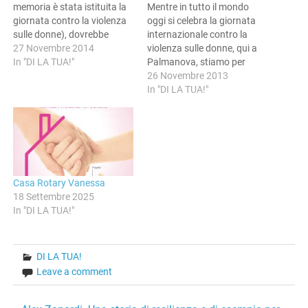
memoria è stata istituita la
Mentre in tutto il mondo
giornata contro la violenza
oggi si celebra la giornata
sulle donne), dovrebbe
internazionale contro la
diventare il simbolo italiano
27 Novembre 2014
violenza sulle donne, qui a
della lotta contro la violenza
In "DI LA TUA!"
Palmanova, stiamo per
sulle donne. La prima,
posare la prima pietra per la
26 Novembre 2013
uccisa dall'ex compagno
costruzione di una “casa
In "DI LA TUA!"
perché colpevole di aver
comune” un primo
collaborato con la Giustizia
significativo passo per dire,
contro le mafie,
tutti insieme, basta a
doppiamente vittima:…
quell'aberrante fenomeno
che è il femminicidio e che…
Casa Rotary Vanessa
18 Settembre 2025
In "DI LA TUA!"
DI LA TUA!
Leave a comment