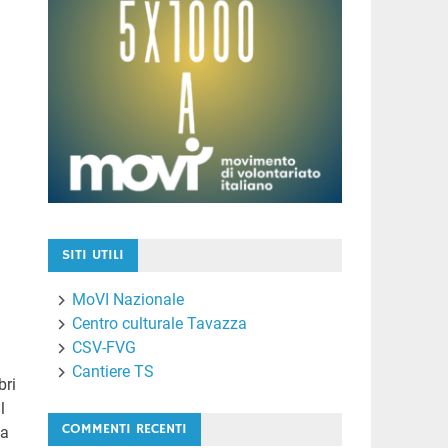
SITI UTILI
MoVI Nazionale
Centro culturale Tavazza
CSV-FVG
Cantiere TS
bri
l
COMMENTI RECENTI
za