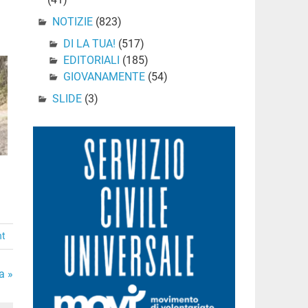
NOTIZIE
(823)
DI LA TUA!
(517)
EDITORIALI
(185)
GIOVANAMENTE
(54)
SLIDE
(3)
nt
a »