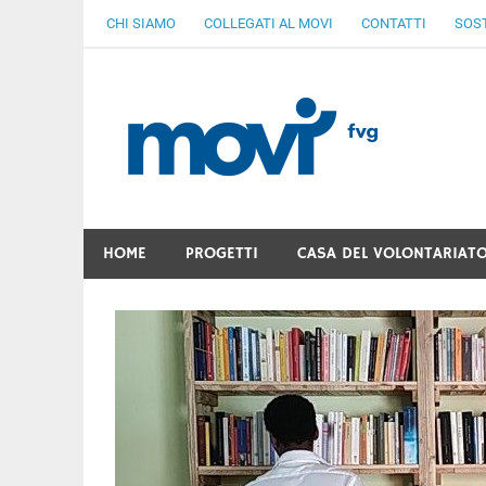
Skip
CHI SIAMO
COLLEGATI AL MOVI
CONTATTI
SOST
to
content
MoV
Ven
Gratuità Responsabilità Giustizia
HOME
PROGETTI
CASA DEL VOLONTARIAT