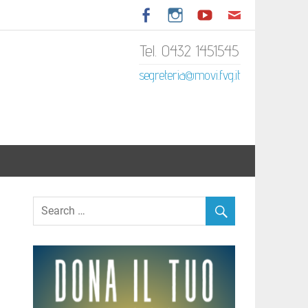
Tel. 0432 1451545
tariato Italiano del Friuli
segreteria@movi.fvg.it