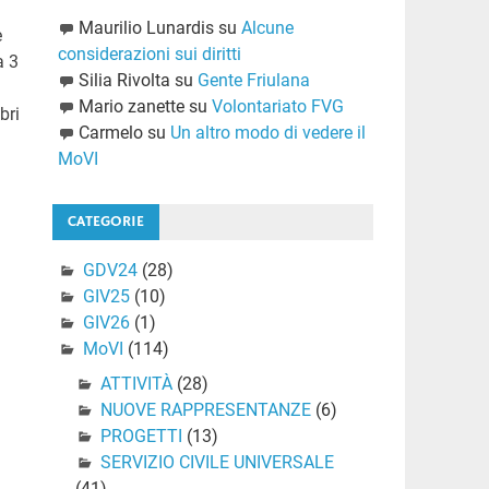
Maurilio Lunardis
su
Alcune
e
considerazioni sui diritti
a 3
Silia Rivolta
su
Gente Friulana
Mario zanette
su
Volontariato FVG
bri
Carmelo
su
Un altro modo di vedere il
MoVI
CATEGORIE
GDV24
(28)
GIV25
(10)
GIV26
(1)
MoVI
(114)
ATTIVITÀ
(28)
NUOVE RAPPRESENTANZE
(6)
PROGETTI
(13)
SERVIZIO CIVILE UNIVERSALE
(41)