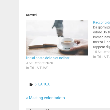
Correlati
Racconti d
Da giorni p
odore Un s
immaginava
mezza luna 
tappeto di 
di mia madr
15 Settem
dei berberi
In "DI LA T
libri al posto delle slot nel bar
uccelli…
3 Settembre 2020
In "DI LA TUA!"
DI LA TUA!
Navigazione
« Meeting volontariato
articoli