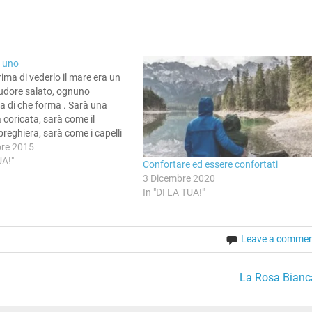
i uno
rima di vederlo il mare era un
udore salato, ognuno
 di che forma . Sarà una
coricata, sarà come il
preghiera, sarà come i capelli
e. Beviamo sulla spiaggia il tè
bre 2015
, cuciniamo le uova rubate a
UA!"
Confortare ed essere confortati
3 Dicembre 2020
In "DI LA TUA!"
Leave a comme
La Rosa Bianc