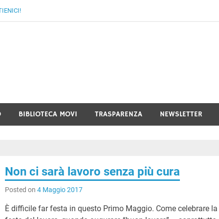
IENICI!
I FVG – Movimento di Volon
ezia Giulia
O
BIBLIOTECA MOVI
TRASPARENZA
NEWSLETTER
Non ci sarà lavoro senza più cura
Posted on
4 Maggio 2017
È difficile far festa in questo Primo Maggio. Come celebrare la