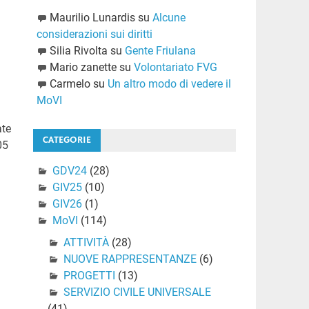
Maurilio Lunardis
su
Alcune
considerazioni sui diritti
Silia Rivolta
su
Gente Friulana
Mario zanette
su
Volontariato FVG
Carmelo
su
Un altro modo di vedere il
MoVI
ate
CATEGORIE
05
GDV24
(28)
GIV25
(10)
GIV26
(1)
MoVI
(114)
ATTIVITÀ
(28)
NUOVE RAPPRESENTANZE
(6)
PROGETTI
(13)
SERVIZIO CIVILE UNIVERSALE
(41)