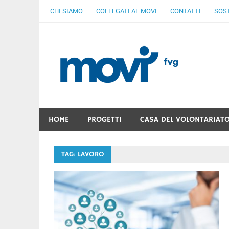
Skip
CHI SIAMO
COLLEGATI AL MOVI
CONTATTI
SOST
to
content
MoV
Ven
Gratuità Responsabilità Giustizia
HOME
PROGETTI
CASA DEL VOLONTARIAT
TAG:
LAVORO