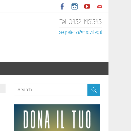
Tel. 0432 1451545
tariato Italiano del Friuli
segreteria@movi.fvg.it