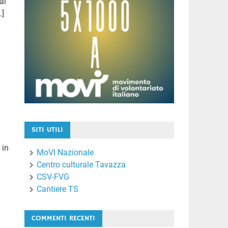
ai
…]
SITI UTILI
 in
MoVI Nazionale
Centro culturale Tavazza
CSV-FVG
Cantiere TS
COMMENTI RECENTI