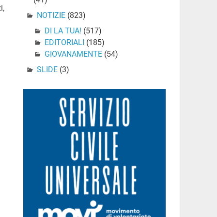
i,
NOTIZIE
(823)
DI LA TUA!
(517)
EDITORIALI
(185)
GIOVANAMENTE
(54)
SLIDE
(3)