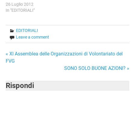
a Venezia, nell'isola di San
26 Luglio 2012
Servolo, sul tema della
In "EDITORIALI"
sussidiarietà. L'evento,
organizzato con un
coinvolgimento non proprio
EDITORIALI
altissimo del volontariato,
Leave a comment
prevede due giorni di lavoro:
il 31 marzo e il primo aprile.
Il…
Navigazione
« XI Assemblea delle Organizzazioni di Volontariato del
FVG
articoli
SONO SOLO BUONE AZIONI? »
Rispondi