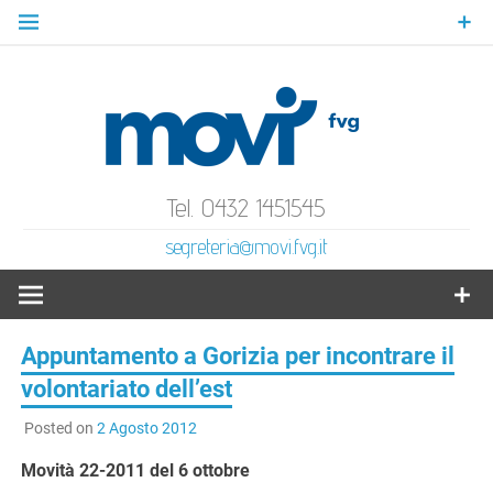
Skip
to
content
MoVI
Mov
Gratuità Responsabilità Giustizia
Tel. 0432 1451545
segreteria@movi.fvg.it
Volo
Ital
Appuntamento a Gorizia per incontrare il
volontariato dell’est
F
Posted on
2 Agosto 2012
Movità 22-2011 del 6 ottobre
Ve