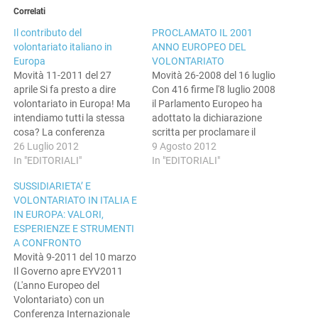
Correlati
Il contributo del
PROCLAMATO IL 2001
volontariato italiano in
ANNO EUROPEO DEL
Europa
VOLONTARIATO
Movità 11-2011 del 27
Movità 26-2008 del 16 luglio
aprile Si fa presto a dire
Con 416 firme l'8 luglio 2008
volontariato in Europa! Ma
il Parlamento Europeo ha
intendiamo tutti la stessa
adottato la dichiarazione
cosa? La conferenza
scritta per proclamare il
Europea di Venezia, che ha
26 Luglio 2012
2011 Anno Europeo del
9 Agosto 2012
aperto l'anno Europeo del
In "EDITORIALI"
Volontariato. Le firme, che
In "EDITORIALI"
Volontariato, ci ha
hanno superato il numero
SUSSIDIARIETA’ E
permesso di incontrare e
necessario previsto (393
VOLONTARIATO IN ITALIA E
conoscere esperienze di altri
parlamentari), sono state
IN EUROPA: VALORI,
paesi e di capire che se per
raccolte in anticipo rispetto
ESPERIENZE E STRUMENTI
certe cose…
al termine del 15 luglio,
A CONFRONTO
con…
Movità 9-2011 del 10 marzo
Il Governo apre EYV2011
(L'anno Europeo del
Volontariato) con un
Conferenza Internazionale