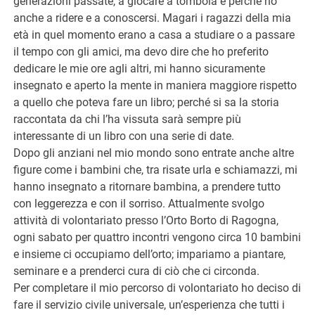
generazioni passate, a giocare a tombola e perché no
anche a ridere e a conoscersi. Magari i ragazzi della mia
età in quel momento erano a casa a studiare o a passare
il tempo con gli amici, ma devo dire che ho preferito
dedicare le mie ore agli altri, mi hanno sicuramente
insegnato e aperto la mente in maniera maggiore rispetto
a quello che poteva fare un libro; perché si sa la storia
raccontata da chi l’ha vissuta sarà sempre più
interessante di un libro con una serie di date.
Dopo gli anziani nel mio mondo sono entrate anche altre
figure come i bambini che, tra risate urla e schiamazzi, mi
hanno insegnato a ritornare bambina, a prendere tutto
con leggerezza e con il sorriso. Attualmente svolgo
attività di volontariato presso l’Orto Borto di Ragogna,
ogni sabato per quattro incontri vengono circa 10 bambini
e insieme ci occupiamo dell’orto; impariamo a piantare,
seminare e a prenderci cura di ciò che ci circonda.
Per completare il mio percorso di volontariato ho deciso di
fare il servizio civile universale, un’esperienza che tutti i