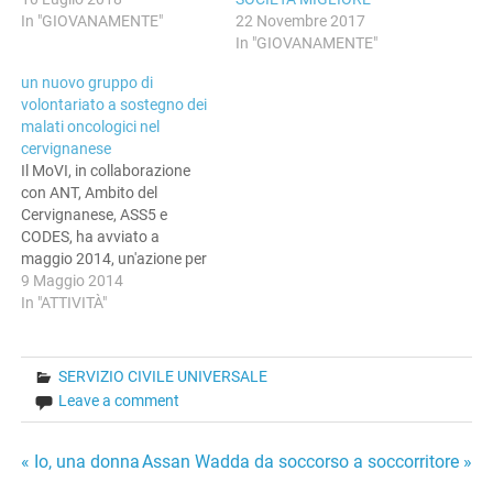
In "GIOVANAMENTE"
22 Novembre 2017
In "GIOVANAMENTE"
un nuovo gruppo di
volontariato a sostegno dei
malati oncologici nel
cervignanese
Il MoVI, in collaborazione
con ANT, Ambito del
Cervignanese, ASS5 e
CODES, ha avviato a
maggio 2014, un'azione per
sostenere la nascita di un
9 Maggio 2014
nuovo gruppo di
In "ATTIVITÀ"
volontariato che opererà a
sostegno dei malati
oncologici e alle loro
SERVIZIO CIVILE UNIVERSALE
famiglie, in rete con le
Leave a comment
associazioni già esistenti,
affiancandosi ai servizi
sociali…
Navigazione
« Io, una donna
Assan Wadda da soccorso a soccorritore »