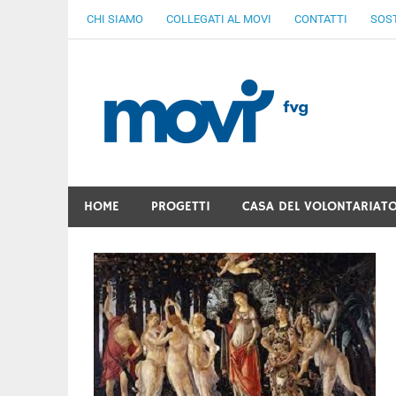
Skip
CHI SIAMO
COLLEGATI AL MOVI
CONTATTI
SOST
to
content
MoV
Ven
Gratuità Responsabilità Giustizia
HOME
PROGETTI
CASA DEL VOLONTARIAT