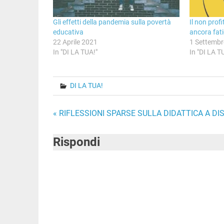
Gli effetti della pandemia sulla povertà
Il non profi
educativa
ancora fat
22 Aprile 2021
1 Settemb
In "DI LA TUA!"
In "DI LA T
DI LA TUA!
Navigazione
« RIFLESSIONI SPARSE SULLA DIDATTICA A D
articoli
Rispondi