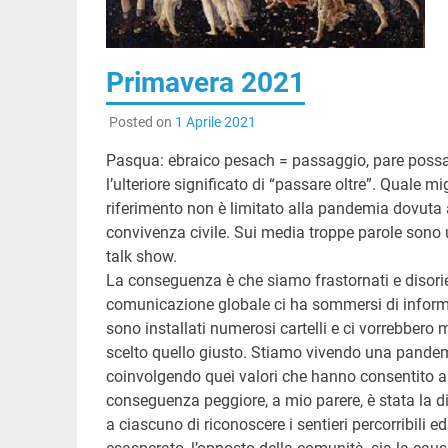
Primavera 2021
Posted on
1 Aprile 2021
Pasqua: ebraico pesach = passaggio, pare possa 
l’ulteriore significato di “passare oltre”. Quale mi
riferimento non è limitato alla pandemia dovuta 
convivenza civile. Sui media troppe parole sono u
talk show.
La conseguenza è che siamo frastornati e disorien
comunicazione globale ci ha sommersi di informaz
sono installati numerosi cartelli e ci vorrebbero m
scelto quello giusto. Stiamo vivendo una pandemi
coinvolgendo quei valori che hanno consentito al
conseguenza peggiore, a mio parere, è stata la 
a ciascuno di riconoscere i sentieri percorribili e