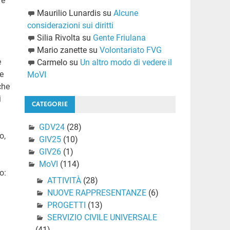
 è
Maurilio Lunardis
su
Alcune
considerazioni sui diritti
Silia Rivolta
su
Gente Friulana
Mario zanette
su
Volontariato FVG
e
Carmelo
su
Un altro modo di vedere il
me
MoVI
che
i
CATEGORIE
GDV24
(28)
o,
GIV25
(10)
GIV26
(1)
MoVI
(114)
o:
ATTIVITÀ
(28)
NUOVE RAPPRESENTANZE
(6)
PROGETTI
(13)
SERVIZIO CIVILE UNIVERSALE
(41)