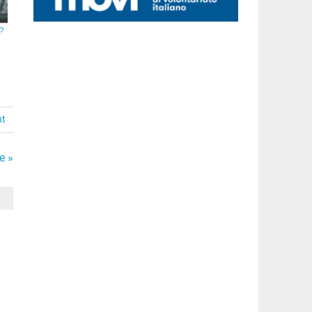
?
nt
e »