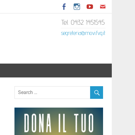
Tel. 0432 1451545
tariato Italiano del Friuli
segreteria@movi.fvg.it