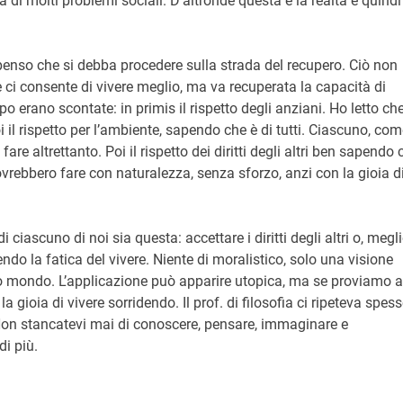
 di molti problemi sociali. D’altronde questa è la realtà e quindi
penso che si debba procedere sulla strada del recupero. Ciò non
o e ci consente di vivere meglio, ma va recuperata la capacità di
 erano scontate: in primis il rispetto degli anziani. Ho letto ch
i il rispetto per l’ambiente, sapendo che è di tutti. Ciascuno, co
are altrettanto. Poi il rispetto dei diritti degli altri ben sapendo 
rebbero fare con naturalezza, senza sforzo, anzi con la gioia d
 ciascuno di noi sia questa: accettare i diritti degli altri o, megli
do la fatica del vivere. Niente di moralistico, solo una visione
to mondo. L’applicazione può apparire utopica, ma se proviamo a
gioia di vivere sorridendo. Il prof. di filosofia ci ripeteva spess
 Non stancatevi mai di conoscere, pensare, immaginare e
di più.