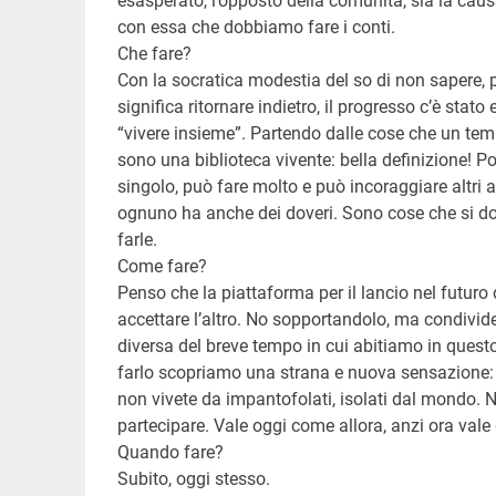
esasperato, l’opposto della comunità, sia la causa
con essa che dobbiamo fare i conti.
Che fare?
Con la socratica modestia del so di non sapere, 
significa ritornare indietro, il progresso c’è stat
“vivere insieme”. Partendo dalle cose che un tempo
sono una biblioteca vivente: bella definizione! Po
singolo, può fare molto e può incoraggiare altri a f
ognuno ha anche dei doveri. Sono cose che si dov
farle.
Come fare?
Penso che la piattaforma per il lancio nel futuro di
accettare l’altro. No sopportandolo, ma condividen
diversa del breve tempo in cui abitiamo in ques
farlo scopriamo una strana e nuova sensazione: la 
non vivete da impantofolati, isolati dal mondo.
partecipare. Vale oggi come allora, anzi ora vale 
Quando fare?
Subito, oggi stesso.