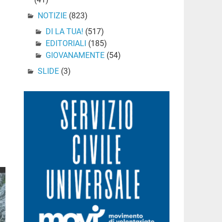
NOTIZIE
(823)
DI LA TUA!
(517)
EDITORIALI
(185)
GIOVANAMENTE
(54)
SLIDE
(3)