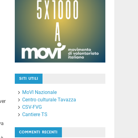
SITI UTILI
MoVI Nazionale
Centro culturale Tavazza
ver
CSV-FVG
Cantiere TS
va
COMMENTI RECENTI