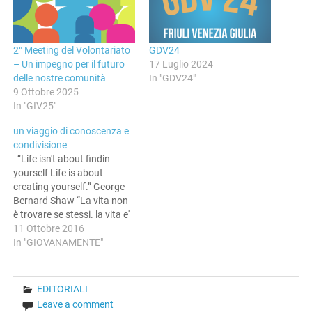
2° Meeting del Volontariato
GDV24
– Un impegno per il futuro
17 Luglio 2024
delle nostre comunità
In "GDV24"
9 Ottobre 2025
In "GIV25"
un viaggio di conoscenza e
condivisione
“Life isn't about findin
yourself Life is about
creating yourself.” George
Bernard Shaw “La vita non
è trovare se stessi. la vita e'
creare se stessi.” George
11 Ottobre 2016
Bernard Shaw Mendicino,
In "GIOVANAMENTE"
25 agosto 2016. Questo è
stato il primissimo
cartellone attaccata al
EDITORIALI
muro, e da quell'aforisma è
Leave a comment
partito un viaggio…