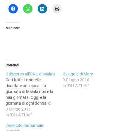
Mi piace:
Correlati
Il discorso all’ONU di Malala
Il viaggio di Mary
Cari fratelli e sorelle
9 Giugno 2016
ricordate una cosa. La
In "DI LA TUA!"
giornata di Malala non è la
mia giornata. Oggi è la
giornata di ogni donna, di
ogni bambino, di ogni
3 Marzo 2015
bambina che ha alzato la
In "DI LA TUA!"
voce per reclamare i suoi
L’esercito dei bambini
diritti. Ci sono centinaia di