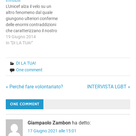
invisibili
attivisti e di assistenti
L'Unicef alza il velo su un
sociali che non…
altro fenomeno dal quale
giungono ulteriori conferme
delle enormi contraddizioni
che caratterizzano il nostro
mondo moderno. Parliamo
19 Giugno 2014
dei «bambini invisibili»,
In "DI LA TUA!"
ovvero di quei bimbi
fisicamente esistenti ma di
cui, da un punto di vista
DI LA TUA!
legale, non ve ne è traccia
One comment
su questa Terra. Di…
Navigazione
« Perché fare volontariato?
INTERVISTA LGBT »
articoli
ONE COMMENT
Giampaolo Zambon
ha detto:
17 Giugno 2021 alle 15:01