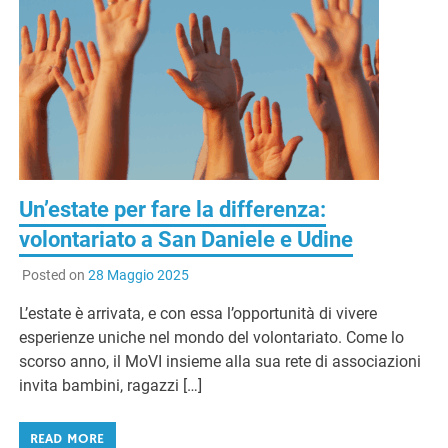
G
Un’estate per fare la differenza:
volontariato a San Daniele e Udine
Posted on
28 Maggio 2025
L’estate è arrivata, e con essa l’opportunità di vivere
esperienze uniche nel mondo del volontariato. Come lo
scorso anno, il MoVI insieme alla sua rete di associazioni
invita bambini, ragazzi […]
READ MORE